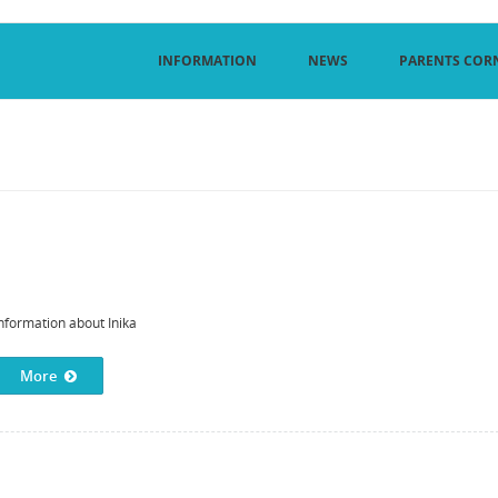
INFORMATION
NEWS
PARENTS COR
nformation about Inika
More