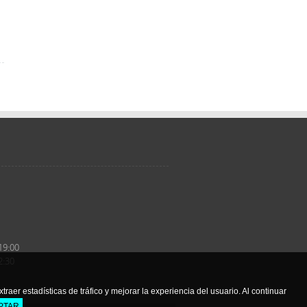
19:
00
2:
30
raer estadísticas de tráfico y mejorar la experiencia del usuario. Al continuar
PTAR