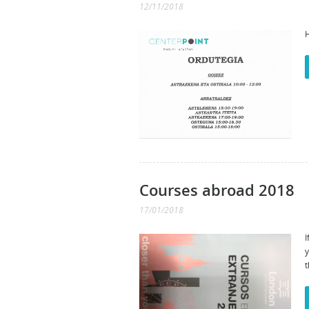
12/11/2018
H
Courses abroad 2018
17/01/2018
I
t