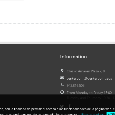
Information
Olazko Amaren Plaza 7, 8
centerpoint@centerpoint.eus
943.816.503
From Monday to Friday 15:
00
- 
Tuesday and Thursday 10:
30
- 1
b, con la finalidad de permitir el acceso a las funcionalidades de la página web, ext
gando entendemos que da su consentimiento a nuestra
política de cookies
.
ACE