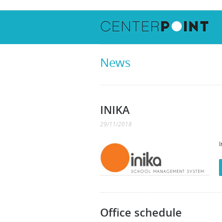
News
INIKA
29/11/2018
I
Office schedule