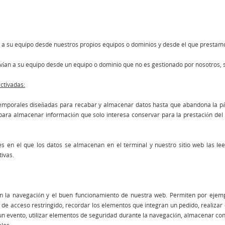
 a su equipo desde nuestros propios equipos o dominios y desde el que prestamos 
vían a su equipo desde un equipo o dominio que no es gestionado por nosotros, s
ctivadas:
 temporales diseñadas para recabar y almacenar datos hasta que abandona la 
ra almacenar información que solo interesa conservar para la prestación del se
es en el que los datos se almacenan en el terminal y nuestro sitio web las le
ivas.
n la navegación y el buen funcionamiento de nuestra web. Permiten por ejempl
es de acceso restringido, recordar los elementos que integran un pedido, realiza
en un evento, utilizar elementos de seguridad durante la navegación, almacenar con